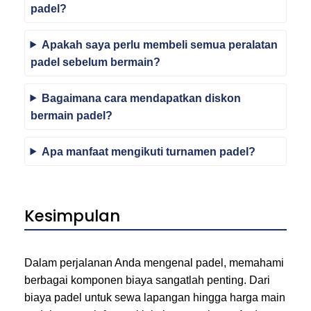
padel?
Apakah saya perlu membeli semua peralatan
padel sebelum bermain?
Bagaimana cara mendapatkan diskon
bermain padel?
Apa manfaat mengikuti turnamen padel?
Kesimpulan
Dalam perjalanan Anda mengenal padel, memahami
berbagai komponen biaya sangatlah penting. Dari
biaya padel untuk sewa lapangan hingga harga main