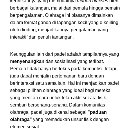
keunikannya yang membuatnya
mudah diakses
oleh
berbagai kalangan, mulai dari pemula hingga pemain
berpengalaman. Olahraga ini biasanya dimainkan
dalam format ganda di lapangan kecil yang dikelilingi
oleh dinding, menjadikannya pengalaman yang
interaktif dan penuh tantangan.
Keunggulan lain dari padel adalah tampilannya yang
menyenangkan
dan sosialisasi yang terlibat.
Pemain tidak hanya berfokus pada kompetisi, tetapi
juga dapat menjalin pertemanan baru dengan
berinteraksi satu sama lain. Hal ini menjadikan padel
sebagai pilihan olahraga yang ideal bagi mereka
yang mencari cara untuk tetap aktif secara fisik
sembari bersenang-senang. Dalam komunitas
olahraga, padel juga dikenal sebagai
"paduan
olahraga"
yang memadukan unsur fisik dengan
elemen sosial.