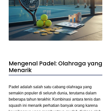
Mengenal Padel: Olahraga yang
Menarik
Padel adalah salah satu cabang olahraga yang
semakin populer di seluruh dunia, terutama dalam
beberapa tahun terakhir. Kombinasi antara tenis dan
squash ini menarik perhatian banyak orang karena