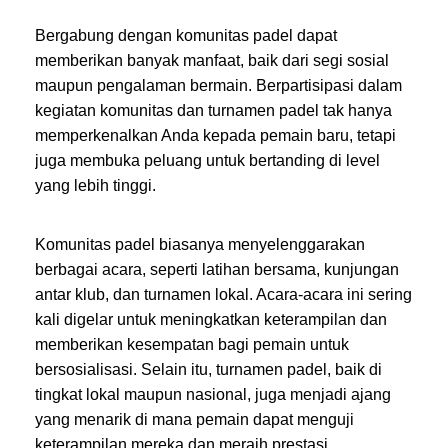
Bergabung dengan komunitas padel dapat
memberikan banyak manfaat, baik dari segi sosial
maupun pengalaman bermain. Berpartisipasi dalam
kegiatan komunitas dan turnamen padel tak hanya
memperkenalkan Anda kepada pemain baru, tetapi
juga membuka peluang untuk bertanding di level
yang lebih tinggi.
Komunitas padel biasanya menyelenggarakan
berbagai acara, seperti latihan bersama, kunjungan
antar klub, dan turnamen lokal. Acara-acara ini sering
kali digelar untuk meningkatkan keterampilan dan
memberikan kesempatan bagi pemain untuk
bersosialisasi. Selain itu, turnamen padel, baik di
tingkat lokal maupun nasional, juga menjadi ajang
yang menarik di mana pemain dapat menguji
keterampilan mereka dan meraih prestasi.