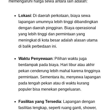
memengaruhi harga sewa antara lain adalah:
Lokasi
: Di daerah perkotaan, biaya sewa
lapangan umumnya lebih tinggi dibandingkan
dengan daerah pinggiran. Biaya operasional
yang lebih tinggi dan permintaan yang
meningkat di kota besar adalah alasan utama
di balik perbedaan ini.
Waktu Penyewaan
: Pilihan waktu juga
berdampak pada biaya. Hari libur atau akhir
pekan cenderung lebih mahal karena tingginya
permintaan. Sementara itu, menyewa lapangan
pada tengah pekan atau di waktu kurang
populer bisa menekan pengeluaran.
Fasilitas yang Tersedia
: Lapangan dengan
fasilitas lengkap, seperti ruang ganti, shower,