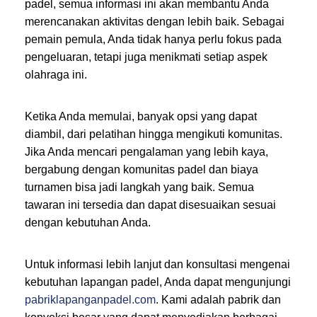
padel, semua informasi ini akan membantu Anda
merencanakan aktivitas dengan lebih baik. Sebagai
pemain pemula, Anda tidak hanya perlu fokus pada
pengeluaran, tetapi juga menikmati setiap aspek
olahraga ini.
Ketika Anda memulai, banyak opsi yang dapat
diambil, dari pelatihan hingga mengikuti komunitas.
Jika Anda mencari pengalaman yang lebih kaya,
bergabung dengan komunitas padel dan biaya
turnamen bisa jadi langkah yang baik. Semua
tawaran ini tersedia dan dapat disesuaikan sesuai
dengan kebutuhan Anda.
Untuk informasi lebih lanjut dan konsultasi mengenai
kebutuhan lapangan padel, Anda dapat mengunjungi
pabriklapanganpadel.com
. Kami adalah pabrik dan