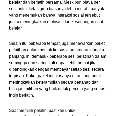
belajar dan berlatih bersama. Meskipun biaya per
sesi untuk kelas grup biasanya lebih murah, banyak
yang menemukan bahwa interaksi sosial tersebut
justru meningkatkan motivasi dan kesenangan saat
belajar.
Selain itu, beberapa tempat juga menawarkan paket
pelatihan dalam bentuk kursus atau program jangka
panjang. Ini termasuk beberapa sesi pelatihan dalam
seminggu dan sering kali dapat lebih hemat jika
dibandingkan dengan membayar setiap sesi secara
terpisah. Paket-paket ini biasanya dirancang untuk
meningkatkan keterampilan secara bertahap dan
bisa jadi pilihan yang baik untuk pemula yang serius
ingin berlatih.
Saat memilih pelatih, pastikan untuk