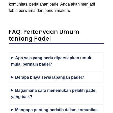
komunitas, perjalanan padel Anda akan menjadi
lebih berwarna dan penuh makna.
FAQ: Pertanyaan Umum
tentang Padel
Apa saja yang perlu dipersiapkan untuk
mulai bermain padel?
Berapa biaya sewa lapangan padel?
Bagaimana cara menemukan pelatih padel
yang baik?
Mengapa penting berlatih dalam komunitas