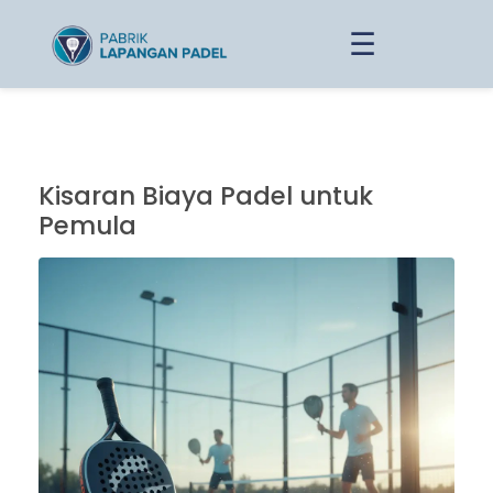
☰
Kisaran Biaya Padel untuk
Pemula