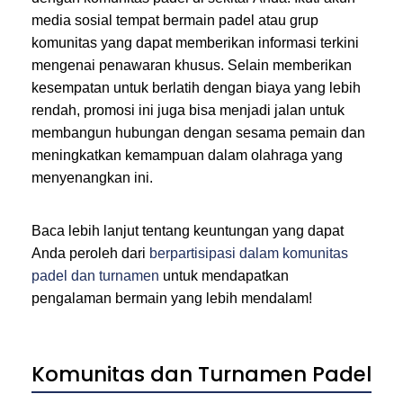
media sosial tempat bermain padel atau grup
komunitas yang dapat memberikan informasi terkini
mengenai penawaran khusus. Selain memberikan
kesempatan untuk berlatih dengan biaya yang lebih
rendah, promosi ini juga bisa menjadi jalan untuk
membangun hubungan dengan sesama pemain dan
meningkatkan kemampuan dalam olahraga yang
menyenangkan ini.
Baca lebih lanjut tentang keuntungan yang dapat
Anda peroleh dari
berpartisipasi dalam komunitas
padel dan turnamen
untuk mendapatkan
pengalaman bermain yang lebih mendalam!
Komunitas dan Turnamen Padel