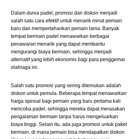
Dalam dunia padel, promosi dan diskon menjadi
salah satu cara efektif untuk menarik minat pemain
baru dan mempertahankan pemain lama. Banyak
tempat bermain padel menawarkan berbagai
penawaran menarik yang dapat membantu
mengurangi biaya bermain, sehingga menjadi
alternatif yang lebih ekonomis bagi para penggemar
olahraga ini.
Salah satu promosi yang sering ditemukan adalah
diskon untuk pemula. Beberapa tempat menawarkan
harga spesial bagi pemain yang baru pertama kali
mencoba padel, sehingga mereka dapat merasakan
pengalaman bermain tanpa harus mengeluarkan
biaya tinggi. Selain itu, ada juga promosi untuk paket
bermain, di mana pemain bisa mendapatkan diskon