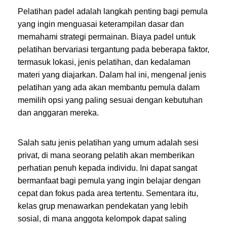
Pelatihan padel adalah langkah penting bagi pemula
yang ingin menguasai keterampilan dasar dan
memahami strategi permainan. Biaya padel untuk
pelatihan bervariasi tergantung pada beberapa faktor,
termasuk lokasi, jenis pelatihan, dan kedalaman
materi yang diajarkan. Dalam hal ini, mengenal jenis
pelatihan yang ada akan membantu pemula dalam
memilih opsi yang paling sesuai dengan kebutuhan
dan anggaran mereka.
Salah satu jenis pelatihan yang umum adalah sesi
privat, di mana seorang pelatih akan memberikan
perhatian penuh kepada individu. Ini dapat sangat
bermanfaat bagi pemula yang ingin belajar dengan
cepat dan fokus pada area tertentu. Sementara itu,
kelas grup menawarkan pendekatan yang lebih
sosial, di mana anggota kelompok dapat saling