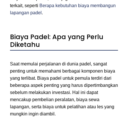
terkait, seperti
Berapa kebutuhan biaya membangun
lapangan padel
.
Biaya Padel: Apa yang Perlu
Diketahu
Saat memulai perjalanan di dunia padel, sangat
penting untuk memahami berbagai komponen biaya
yang terlibat. Biaya padel untuk pemula terdiri dari
beberapa aspek penting yang harus dipertimbangkan
sebelum melakukan investasi. Hal ini dapat
mencakup pembelian peralatan, biaya sewa
lapangan, serta biaya untuk pelatihan atau les yang
mungkin ingin diambil.