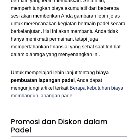
bermain yang lebih memuaskan. Selain itu,
memperhitungkan biaya akumulatif dari beberapa
sesi akan memberikan Anda gambaran lebih jelas
untuk merencanakan kegiatan bermain padel secara
berkelanjutan. Hal ini akan membantu Anda tidak
hanya menikmati permainan, tetapi juga
mempertahankan finansial yang sehat saat terlibat
dalam olahraga yang menyenangkan ini.
Untuk mempelajari lebih lanjut tentang
biaya
pembuatan lapangan padel
, Anda dapat
mengunjungi artikel terkait
Berapa kebutuhan biaya
membangun lapangan padel
.
Promosi dan Diskon dalam
Padel