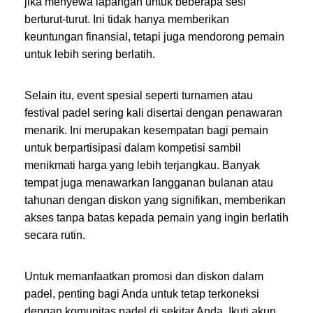
jika menyewa lapangan untuk beberapa sesi
berturut-turut. Ini tidak hanya memberikan
keuntungan finansial, tetapi juga mendorong pemain
untuk lebih sering berlatih.
Selain itu, event spesial seperti turnamen atau
festival padel sering kali disertai dengan penawaran
menarik. Ini merupakan kesempatan bagi pemain
untuk berpartisipasi dalam kompetisi sambil
menikmati harga yang lebih terjangkau. Banyak
tempat juga menawarkan langganan bulanan atau
tahunan dengan diskon yang signifikan, memberikan
akses tanpa batas kepada pemain yang ingin berlatih
secara rutin.
Untuk memanfaatkan promosi dan diskon dalam
padel, penting bagi Anda untuk tetap terkoneksi
dengan komunitas padel di sekitar Anda. Ikuti akun