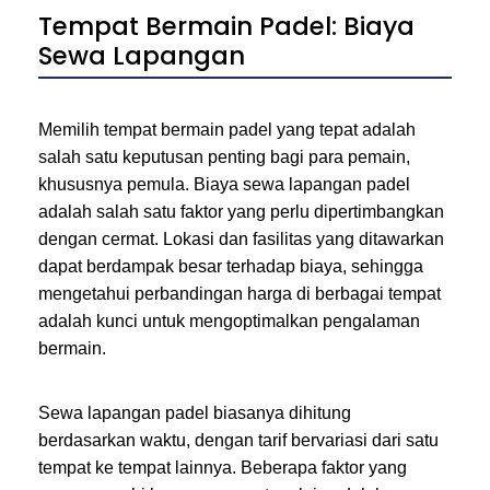
Tempat Bermain Padel: Biaya
Sewa Lapangan
Memilih tempat bermain padel yang tepat adalah
salah satu keputusan penting bagi para pemain,
khususnya pemula. Biaya sewa lapangan padel
adalah salah satu faktor yang perlu dipertimbangkan
dengan cermat. Lokasi dan fasilitas yang ditawarkan
dapat berdampak besar terhadap biaya, sehingga
mengetahui perbandingan harga di berbagai tempat
adalah kunci untuk mengoptimalkan pengalaman
bermain.
Sewa lapangan padel biasanya dihitung
berdasarkan waktu, dengan tarif bervariasi dari satu
tempat ke tempat lainnya. Beberapa faktor yang