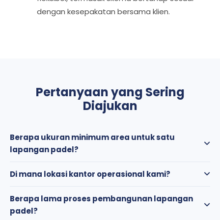
dengan kesepakatan bersama klien.
Pertanyaan yang Sering
Diajukan
Berapa ukuran minimum area untuk satu
lapangan padel?
Ukuran standar lapangan padel adalah 10 x 20 meter.
Di mana lokasi kantor operasional kami?
Disarankan menambahkan ruang 1–2 meter di setiap
sisi untuk instalasi, akses perawatan, dan sirkulasi. Jika
Kami memiliki kantor operasional di Malang, Sidoarjo,
Berapa lama proses pembangunan lapangan
terdapat lebih dari satu lapangan, beri jarak antar
dan Tangerang untuk mendukung kebutuhan proyek di
padel?
lapangan sekitar 1–2 meter.
berbagai wilayah Indonesia.