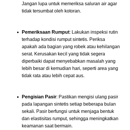
Jangan lupa untuk memeriksa saluran air agar
tidak tersumbat oleh kotoran.
Pemeriksaan Rumput
: Lakukan inspeksi rutin
terhadap kondisi rumput sintetis. Periksa
apakah ada bagian yang robek atau kehilangan
serat. Kerusakan kecil yang tidak segera
diperbaiki dapat menyebabkan masalah yang
lebih besar di kemudian hari, seperti area yang
tidak rata atau lebih cepat aus.
Pengisian Pasir
: Pastikan mengisi ulang pasir
pada lapangan sintetis setiap beberapa bulan
sekali. Pasir berfungsi untuk menjaga bentuk
dan elastisitas rumput, sehingga meningkatkan
keamanan saat bermain.