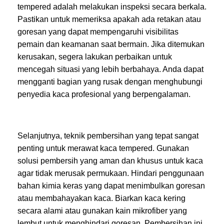
tempered adalah melakukan inspeksi secara berkala.
Pastikan untuk memeriksa apakah ada retakan atau
goresan yang dapat mempengaruhi visibilitas
pemain dan keamanan saat bermain. Jika ditemukan
kerusakan, segera lakukan perbaikan untuk
mencegah situasi yang lebih berbahaya. Anda dapat
mengganti bagian yang rusak dengan menghubungi
penyedia kaca profesional yang berpengalaman.
Selanjutnya, teknik pembersihan yang tepat sangat
penting untuk merawat kaca tempered. Gunakan
solusi pembersih yang aman dan khusus untuk kaca
agar tidak merusak permukaan. Hindari penggunaan
bahan kimia keras yang dapat menimbulkan goresan
atau membahayakan kaca. Biarkan kaca kering
secara alami atau gunakan kain mikrofiber yang
lembut untuk menghindari goresan. Pembersihan ini