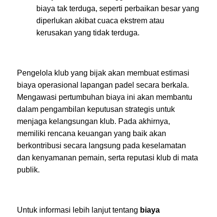
biaya tak terduga, seperti perbaikan besar yang
diperlukan akibat cuaca ekstrem atau
kerusakan yang tidak terduga.
Pengelola klub yang bijak akan membuat estimasi
biaya operasional lapangan padel secara berkala.
Mengawasi pertumbuhan biaya ini akan membantu
dalam pengambilan keputusan strategis untuk
menjaga kelangsungan klub. Pada akhirnya,
memiliki rencana keuangan yang baik akan
berkontribusi secara langsung pada keselamatan
dan kenyamanan pemain, serta reputasi klub di mata
publik.
Untuk informasi lebih lanjut tentang
biaya