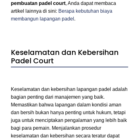
pembuatan padel court
, Anda dapat membaca
artikel lainnya di sini:
Berapa kebutuhan biaya
membangun lapangan padel
.
Keselamatan dan Kebersihan
Padel Court
Keselamatan dan kebersihan lapangan padel adalah
bagian penting dari manajemen yang baik.
Memastikan bahwa lapangan dalam kondisi aman
dan bersih bukan hanya penting untuk hukum, tetapi
juga untuk menciptakan pengalaman yang lebih baik
bagi para pemain. Menjalankan prosedur
keselamatan dan kebersihan secara teratur dapat