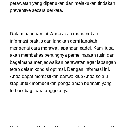
perawatan yang diperlukan dan melakukan tindakan
preventive secara berkala.
Dalam panduan ini, Anda akan menemukan
informasi praktis dan langkah demi langkah
mengenai cara merawat lapangan padel. Kami juga
akan membahas pentingnya pemeliharaan rutin dan
bagaimana menjadwalkan perawatan agar lapangan
tetap dalam kondisi optimal. Dengan informasi ini,
Anda dapat memastikan bahwa klub Anda selalu
siap untuk memberikan pengalaman bermain yang
terbaik bagi para anggotanya.