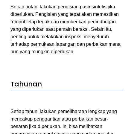
Setiap bulan, lakukan pengisian pasir sintetis jika
diperlukan. Pengisian yang tepat akan memastikan
rumput tetap tegak dan memberikan perlindungan
yang diperlukan saat pemain beraksi. Selain itu,
penting untuk melakukan inspeksi menyeluruh
terhadap permukaan lapangan dan perbaikan mana
pun yang mungkin diperlukan.
Tahunan
Setiap tahun, lakukan pemeliharaan lengkap yang
mencakup penggantian atau perbaikan besar-
besaran jika diperlukan. Ini bisa melibatkan
penggantian rumput sintetis yang sudah aus atau