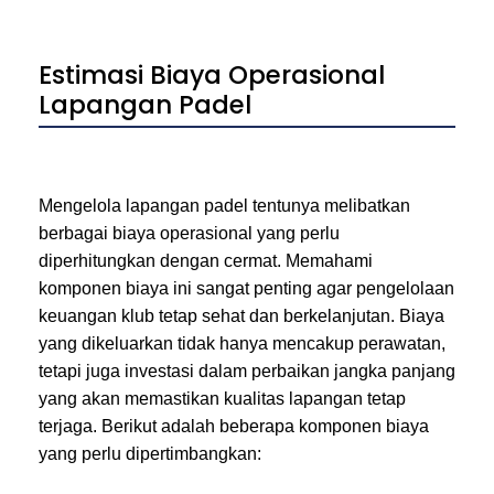
Estimasi Biaya Operasional
Lapangan Padel
Mengelola lapangan padel tentunya melibatkan
berbagai biaya operasional yang perlu
diperhitungkan dengan cermat. Memahami
komponen biaya ini sangat penting agar pengelolaan
keuangan klub tetap sehat dan berkelanjutan. Biaya
yang dikeluarkan tidak hanya mencakup perawatan,
tetapi juga investasi dalam perbaikan jangka panjang
yang akan memastikan kualitas lapangan tetap
terjaga. Berikut adalah beberapa komponen biaya
yang perlu dipertimbangkan: