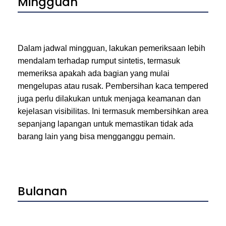
Mingguan
Dalam jadwal mingguan, lakukan pemeriksaan lebih
mendalam terhadap rumput sintetis, termasuk
memeriksa apakah ada bagian yang mulai
mengelupas atau rusak. Pembersihan kaca tempered
juga perlu dilakukan untuk menjaga keamanan dan
kejelasan visibilitas. Ini termasuk membersihkan area
sepanjang lapangan untuk memastikan tidak ada
barang lain yang bisa mengganggu pemain.
Bulanan