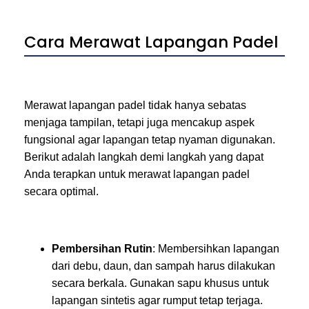
Cara Merawat Lapangan Padel
Merawat lapangan padel tidak hanya sebatas
menjaga tampilan, tetapi juga mencakup aspek
fungsional agar lapangan tetap nyaman digunakan.
Berikut adalah langkah demi langkah yang dapat
Anda terapkan untuk merawat lapangan padel
secara optimal.
Pembersihan Rutin
: Membersihkan lapangan
dari debu, daun, dan sampah harus dilakukan
secara berkala. Gunakan sapu khusus untuk
lapangan sintetis agar rumput tetap terjaga.