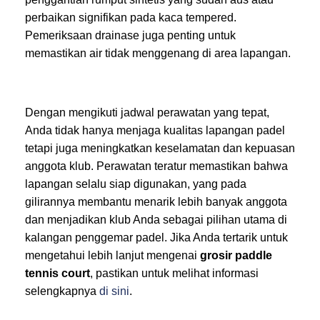
perbaikan signifikan pada kaca tempered.
Pemeriksaan drainase juga penting untuk
memastikan air tidak menggenang di area lapangan.
Dengan mengikuti jadwal perawatan yang tepat,
Anda tidak hanya menjaga kualitas lapangan padel
tetapi juga meningkatkan keselamatan dan kepuasan
anggota klub. Perawatan teratur memastikan bahwa
lapangan selalu siap digunakan, yang pada
gilirannya membantu menarik lebih banyak anggota
dan menjadikan klub Anda sebagai pilihan utama di
kalangan penggemar padel. Jika Anda tertarik untuk
mengetahui lebih lanjut mengenai
grosir paddle
tennis court
, pastikan untuk melihat informasi
selengkapnya
di sini
.