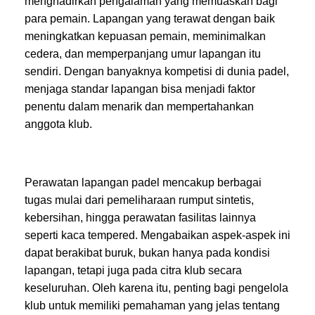
menghadirkan pengalaman yang memuaskan bagi
para pemain. Lapangan yang terawat dengan baik
meningkatkan kepuasan pemain, meminimalkan
cedera, dan memperpanjang umur lapangan itu
sendiri. Dengan banyaknya kompetisi di dunia padel,
menjaga standar lapangan bisa menjadi faktor
penentu dalam menarik dan mempertahankan
anggota klub.
Perawatan lapangan padel mencakup berbagai
tugas mulai dari pemeliharaan rumput sintetis,
kebersihan, hingga perawatan fasilitas lainnya
seperti kaca tempered. Mengabaikan aspek-aspek ini
dapat berakibat buruk, bukan hanya pada kondisi
lapangan, tetapi juga pada citra klub secara
keseluruhan. Oleh karena itu, penting bagi pengelola
klub untuk memiliki pemahaman yang jelas tentang