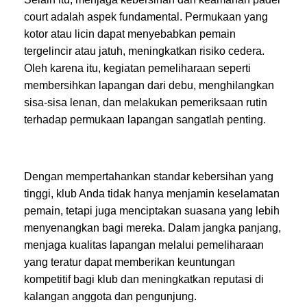
court adalah aspek fundamental. Permukaan yang
kotor atau licin dapat menyebabkan pemain
tergelincir atau jatuh, meningkatkan risiko cedera.
Oleh karena itu, kegiatan pemeliharaan seperti
membersihkan lapangan dari debu, menghilangkan
sisa-sisa lenan, dan melakukan pemeriksaan rutin
terhadap permukaan lapangan sangatlah penting.
Dengan mempertahankan standar kebersihan yang
tinggi, klub Anda tidak hanya menjamin keselamatan
pemain, tetapi juga menciptakan suasana yang lebih
menyenangkan bagi mereka. Dalam jangka panjang,
menjaga kualitas lapangan melalui pemeliharaan
yang teratur dapat memberikan keuntungan
kompetitif bagi klub dan meningkatkan reputasi di
kalangan anggota dan pengunjung.