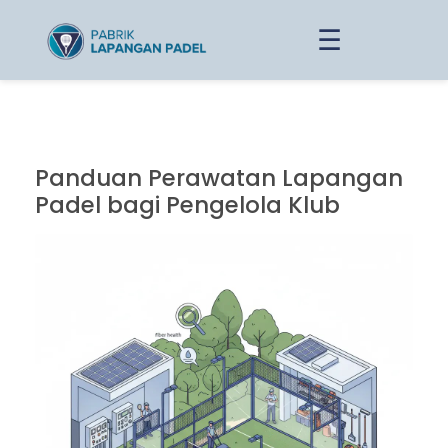
☰
Panduan Perawatan Lapangan
Padel bagi Pengelola Klub