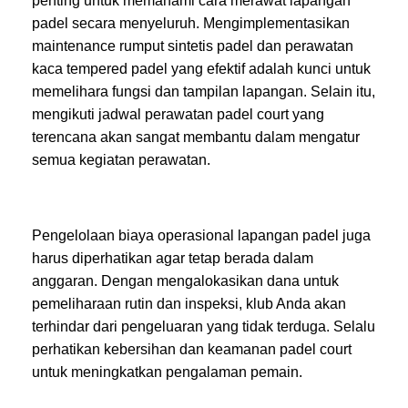
penting untuk memahami cara merawat lapangan
padel secara menyeluruh. Mengimplementasikan
maintenance rumput sintetis padel dan perawatan
kaca tempered padel yang efektif adalah kunci untuk
memelihara fungsi dan tampilan lapangan. Selain itu,
mengikuti jadwal perawatan padel court yang
terencana akan sangat membantu dalam mengatur
semua kegiatan perawatan.
Pengelolaan biaya operasional lapangan padel juga
harus diperhatikan agar tetap berada dalam
anggaran. Dengan mengalokasikan dana untuk
pemeliharaan rutin dan inspeksi, klub Anda akan
terhindar dari pengeluaran yang tidak terduga. Selalu
perhatikan kebersihan dan keamanan padel court
untuk meningkatkan pengalaman pemain.