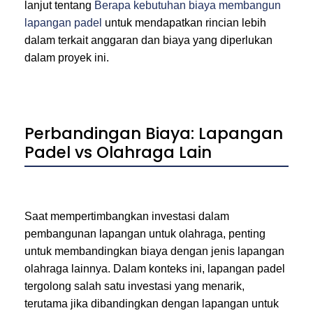
lanjut tentang
Berapa kebutuhan biaya membangun
lapangan padel
untuk mendapatkan rincian lebih
dalam terkait anggaran dan biaya yang diperlukan
dalam proyek ini.
Perbandingan Biaya: Lapangan
Padel vs Olahraga Lain
Saat mempertimbangkan investasi dalam
pembangunan lapangan untuk olahraga, penting
untuk membandingkan biaya dengan jenis lapangan
olahraga lainnya. Dalam konteks ini, lapangan padel
tergolong salah satu investasi yang menarik,
terutama jika dibandingkan dengan lapangan untuk