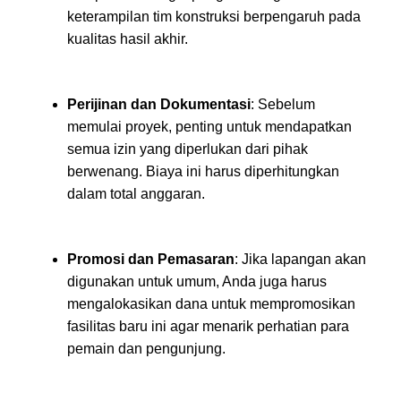
keterampilan tim konstruksi berpengaruh pada
kualitas hasil akhir.
Perijinan dan Dokumentasi
: Sebelum
memulai proyek, penting untuk mendapatkan
semua izin yang diperlukan dari pihak
berwenang. Biaya ini harus diperhitungkan
dalam total anggaran.
Promosi dan Pemasaran
: Jika lapangan akan
digunakan untuk umum, Anda juga harus
mengalokasikan dana untuk mempromosikan
fasilitas baru ini agar menarik perhatian para
pemain dan pengunjung.