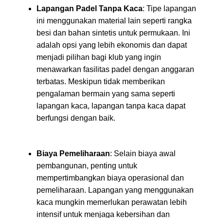
Lapangan Padel Tanpa Kaca
: Tipe lapangan
ini menggunakan material lain seperti rangka
besi dan bahan sintetis untuk permukaan. Ini
adalah opsi yang lebih ekonomis dan dapat
menjadi pilihan bagi klub yang ingin
menawarkan fasilitas padel dengan anggaran
terbatas. Meskipun tidak memberikan
pengalaman bermain yang sama seperti
lapangan kaca, lapangan tanpa kaca dapat
berfungsi dengan baik.
Biaya Pemeliharaan
: Selain biaya awal
pembangunan, penting untuk
mempertimbangkan biaya operasional dan
pemeliharaan. Lapangan yang menggunakan
kaca mungkin memerlukan perawatan lebih
intensif untuk menjaga kebersihan dan