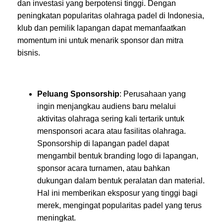
dan investasi yang berpotensi tinggi. Dengan
peningkatan popularitas olahraga padel di Indonesia,
klub dan pemilik lapangan dapat memanfaatkan
momentum ini untuk menarik sponsor dan mitra
bisnis.
Peluang Sponsorship
: Perusahaan yang
ingin menjangkau audiens baru melalui
aktivitas olahraga sering kali tertarik untuk
mensponsori acara atau fasilitas olahraga.
Sponsorship di lapangan padel dapat
mengambil bentuk branding logo di lapangan,
sponsor acara turnamen, atau bahkan
dukungan dalam bentuk peralatan dan material.
Hal ini memberikan eksposur yang tinggi bagi
merek, mengingat popularitas padel yang terus
meningkat.