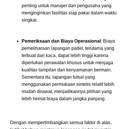
penting untuk manajer dan pengusaha yang
menginginkan fasilitas siap pakai dalam waktu
singkat.
Pemeriksaan dan Biaya Operasional
: Biaya
pemeliharaan lapangan padel, terutama yang
terbuat dari kaca, dapat lebih tinggi karena
diperlukan perawatan khusus untuk menjaga
kualitas tampilan dan kenyamanan bermain.
Sementara itu, lapangan futsal yang
menggunakan permukaan sintetis relatif lebih
mudah dirawat, menjadikannya pilihan yang
lebih hemat biaya dalam jangka panjang.
Dengan mempertimbangkan semua faktor di atas,