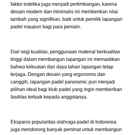
faktor estetika juga menjadi pertimbangan, karena
desain modern dan minimalis ini memberikan nilai
tambah yang signifikan, baik untuk pemilik lapangan
padel maupun bagi para pemain.
Dari segi kualitas, penggunaan material berkualitas
tinggi dalam membangun lapangan ini memastikan
bahwa kekuatan dan daya tahan lapangan tetap
terjaga. Dengan desain yang ergonomis dan
canggih, lapangan padel panoramic pun menjadi
pilihan ideal bagi klub padel yang ingin memberikan
fasilitas terbaik kepada anggotanya.
Ekspansi popularitas olahraga padel di Indonesia
juga mendorong banyak peminat untuk membangun