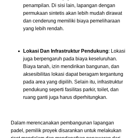
penampilan. Di sisi lain, lapangan dengan
permukaan sintetis akan lebih mudah dirawat
dan cenderung memiliki biaya pemeliharaan
yang lebih rendah.
Lokasi Dan Infrastruktur Pendukung
: Lokasi
juga berpengaruh pada biaya keseluruhan.
Biaya tanah, izin mendirikan bangunan, dan
aksesibilitas lokasi dapat beragam tergantung
pada area yang dipilih. Selain itu, infrastruktur
pendukung seperti fasilitas parkir, toilet, dan
ruang ganti juga harus diperhitungkan.
Dalam merencanakan pembangunan lapangan
padel, pemilik proyek disarankan untuk melakukan