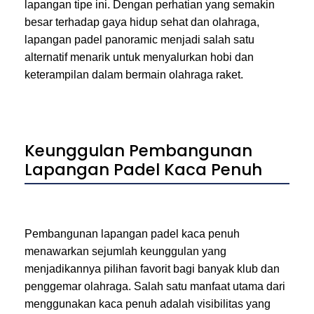
lapangan tipe ini. Dengan perhatian yang semakin
besar terhadap gaya hidup sehat dan olahraga,
lapangan padel panoramic menjadi salah satu
alternatif menarik untuk menyalurkan hobi dan
keterampilan dalam bermain olahraga raket.
Keunggulan Pembangunan
Lapangan Padel Kaca Penuh
Pembangunan lapangan padel kaca penuh
menawarkan sejumlah keunggulan yang
menjadikannya pilihan favorit bagi banyak klub dan
penggemar olahraga. Salah satu manfaat utama dari
menggunakan kaca penuh adalah visibilitas yang