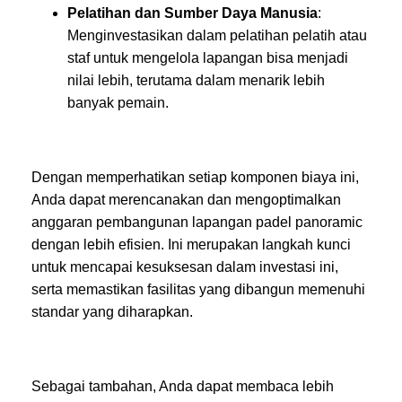
Pelatihan dan Sumber Daya Manusia
:
Menginvestasikan dalam pelatihan pelatih atau
staf untuk mengelola lapangan bisa menjadi
nilai lebih, terutama dalam menarik lebih
banyak pemain.
Dengan memperhatikan setiap komponen biaya ini,
Anda dapat merencanakan dan mengoptimalkan
anggaran pembangunan lapangan padel panoramic
dengan lebih efisien. Ini merupakan langkah kunci
untuk mencapai kesuksesan dalam investasi ini,
serta memastikan fasilitas yang dibangun memenuhi
standar yang diharapkan.
Sebagai tambahan, Anda dapat membaca lebih