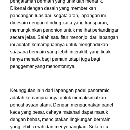
pengalaman bermain yang unik dan menarik.
Dikenal dengan desain yang memberikan
pandangan luas dari segala arah, lapangan ini
didesain dengan dinding kaca yang transparan,
memungkinkan penonton untuk melihat pertandingan
secara jelas. Salah satu fitur menonjol dari lapangan
ini adalah kemampuannya untuk menghadirkan
suasana bermain yang lebih interaktif, yang tidak
hanya menarik bagi pemain tetapi juga bagi
penggemar yang menontonnya.
Keunggulan lain dari lapangan padel panoramic
adalah kemampuannya untuk memaksimalkan
pencahayaan alami. Dengan menggunakan panel
kaca yang besar, cahaya matahari dapat masuk
dengan bebas, menciptakan lingkungan bermain
yang lebih cerah dan menyenangkan. Selain itu,