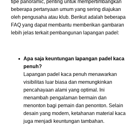
tipe panoramic, penting untuk mempertimbangkan
beberapa pertanyaan umum yang sering diajukan
oleh pengusaha atau klub. Berikut adalah beberapa
FAQ yang dapat membantu memberikan gambaran
lebih jelas terkait pembangunan lapangan padel:
Apa saja keuntungan lapangan padel kaca
penuh?
Lapangan padel kaca penuh menawarkan
visibilitas luar biasa dan memungkinkan
pencahayaan alami yang optimal. Ini
menambah pengalaman bermain dan
menonton bagi pemain dan penonton. Selain
desain yang modern, ketahanan material kaca
juga menjadi keuntungan tambahan.