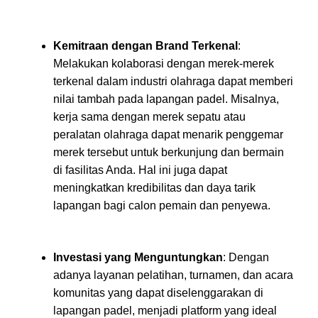
Kemitraan dengan Brand Terkenal
:
Melakukan kolaborasi dengan merek-merek
terkenal dalam industri olahraga dapat memberi
nilai tambah pada lapangan padel. Misalnya,
kerja sama dengan merek sepatu atau
peralatan olahraga dapat menarik penggemar
merek tersebut untuk berkunjung dan bermain
di fasilitas Anda. Hal ini juga dapat
meningkatkan kredibilitas dan daya tarik
lapangan bagi calon pemain dan penyewa.
Investasi yang Menguntungkan
: Dengan
adanya layanan pelatihan, turnamen, dan acara
komunitas yang dapat diselenggarakan di
lapangan padel, menjadi platform yang ideal