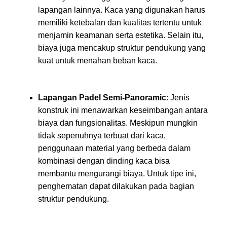
lapangan lainnya. Kaca yang digunakan harus
memiliki ketebalan dan kualitas tertentu untuk
menjamin keamanan serta estetika. Selain itu,
biaya juga mencakup struktur pendukung yang
kuat untuk menahan beban kaca.
Lapangan Padel Semi-Panoramic
: Jenis
konstruk ini menawarkan keseimbangan antara
biaya dan fungsionalitas. Meskipun mungkin
tidak sepenuhnya terbuat dari kaca,
penggunaan material yang berbeda dalam
kombinasi dengan dinding kaca bisa
membantu mengurangi biaya. Untuk tipe ini,
penghematan dapat dilakukan pada bagian
struktur pendukung.