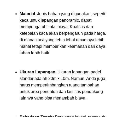
Material
: Jenis bahan yang digunakan, seperti
kaca untuk lapangan panoramic, dapat
mempengaruhi total biaya. Kualitas dan
ketebalan kaca akan berpengaruh pada harga,
di mana kaca yang lebih tebal umumnya lebih
mahal tetapi memberikan keamanan dan daya
tahan lebih baik.
Ukuran Lapangan
: Ukuran lapangan padel
standar adalah 20m x 10m. Namun, Anda juga
harus mempertimbangkan ruang tambahan
untuk area penonton dan fasilitas pendukung
lainnya yang bisa menambah biaya.