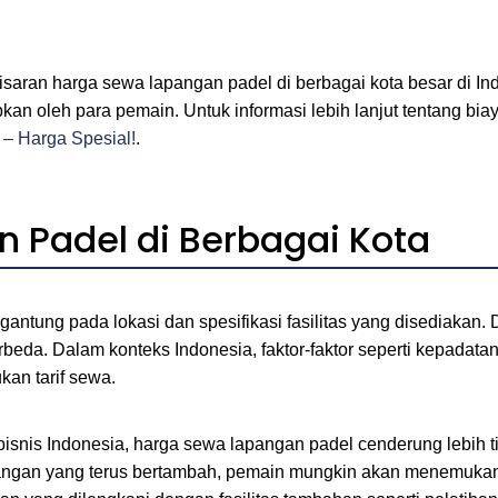
isaran harga sewa lapangan padel di berbagai kota besar di Ind
an oleh para pemain. Untuk informasi lebih lanjut tentang bi
 – Harga Spesial!
.
 Padel di Berbagai Kota
antung pada lokasi dan spesifikasi fasilitas yang disediakan. 
erbeda. Dalam konteks Indonesia, faktor-faktor seperti kepadat
an tarif sewa.
 bisnis Indonesia, harga sewa lapangan padel cenderung lebih 
ngan yang terus bertambah, pemain mungkin akan menemukan 