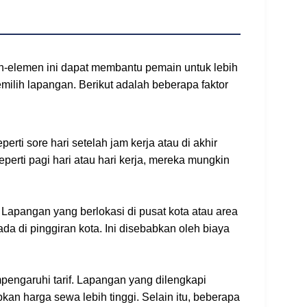
en-elemen ini dapat membantu pemain untuk lebih
lih lapangan. Berikut adalah beberapa faktor
rti sore hari setelah jam kerja atau di akhir
perti pagi hari atau hari kerja, mereka mungkin
 Lapangan yang berlokasi di pusat kota atau area
da di pinggiran kota. Ini disebabkan oleh biaya
pengaruhi tarif. Lapangan yang dilengkapi
kan harga sewa lebih tinggi. Selain itu, beberapa