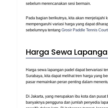
sebelum merencanakan sesi bermain.
Pada bagian berikutnya, kita akan menjelajahi k
mempengaruhi variasi harga yang dapat diharapk
sebelumnya tentang
Grosir Paddle Tennis Court
Harga Sewa Lapangan
Harga sewa lapangan padel dapat bervariasi terg
Surabaya, kita dapat melihat tren harga yang b
pasar memainkan peran penting dalam menentuk
Di Jakarta, yang merupakan ibu kota dan pusat
banyaknya pengguna dan jumlah penyedia lapa