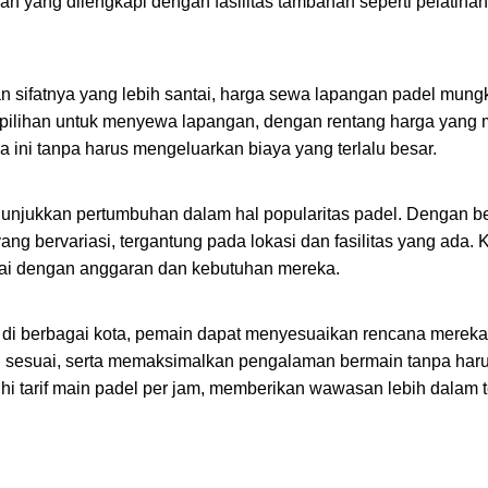
gan yang dilengkapi dengan fasilitas tambahan seperti pelatih
n sifatnya yang lebih santai, harga sewa lapangan padel mungk
 pilihan untuk menyewa lapangan, dengan rentang harga yang
 ini tanpa harus mengeluarkan biaya yang terlalu besar.
enunjukkan pertumbuhan dalam hal popularitas padel. Dengan 
g bervariasi, tergantung pada lokasi dan fasilitas yang ada. 
uai dengan anggaran dan kebutuhan mereka.
i berbagai kota, pemain dapat menyesuaikan rencana mereka
 sesuai, serta memaksimalkan pengalaman bermain tanpa harus 
i tarif main padel per jam, memberikan wawasan lebih dalam