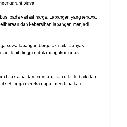
mpengaruhi biaya.
busi pada variasi harga. Lapangan yang terawat
meliharaan dan kebersihan lapangan menjadi
harga sewa lapangan bergerak naik. Banyak
tarif lebih tinggi untuk mengakomodasi
h bijaksana dan mendapatkan nilai terbaik dari
ektif sehingga mereka dapat mendapatkan