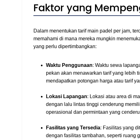
Faktor yang Mempeng
Dalam menentukan tarif main padel per jam, te
memahami di mana mereka mungkin menemukan pe
yang perlu dipertimbangkan:
Waktu Penggunaan
: Waktu sewa lapangan
pekan akan menawarkan tarif yang lebih tin
mendapatkan potongan harga atau tarif ya
Lokasi Lapangan
: Lokasi atau area di 
dengan lalu lintas tinggi cenderung memil
operasional dan permintaan yang cenderu
Fasilitas yang Tersedia
: Fasilitas yang 
dengan fasilitas tambahan, seperti ruang 