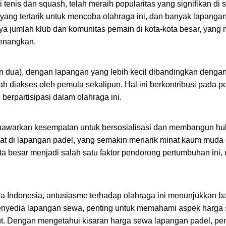
 tenis dan squash, telah meraih popularitas yang signifikan di
yang tertarik untuk mencoba olahraga ini, dan banyak lapangan
tnya jumlah klub dan komunitas pemain di kota-kota besar, yan
yenangkan.
 dua), dengan lapangan yang lebih kecil dibandingkan dengan 
diakses oleh pemula sekalipun. Hal ini berkontribusi pada pe
berpartisipasi dalam olahraga ini.
a menawarkan kesempatan untuk bersosialisasi dan membangun h
hat di lapangan padel, yang semakin menarik minat kaum muda
a besar menjadi salah satu faktor pendorong pertumbuhan ini
aga Indonesia, antusiasme terhadap olahraga ini menunjukkan
nyedia lapangan sewa, penting untuk memahami aspek harga s
but. Dengan mengetahui kisaran harga sewa lapangan padel, p