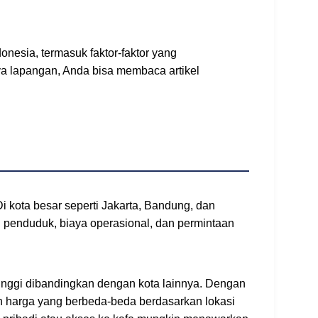
onesia, termasuk faktor-faktor yang
aya lapangan, Anda bisa membaca artikel
Di kota besar seperti Jakarta, Bandung, dan
an penduduk, biaya operasional, dan permintaan
tinggi dibandingkan dengan kota lainnya. Dengan
harga yang berbeda-beda berdasarkan lokasi