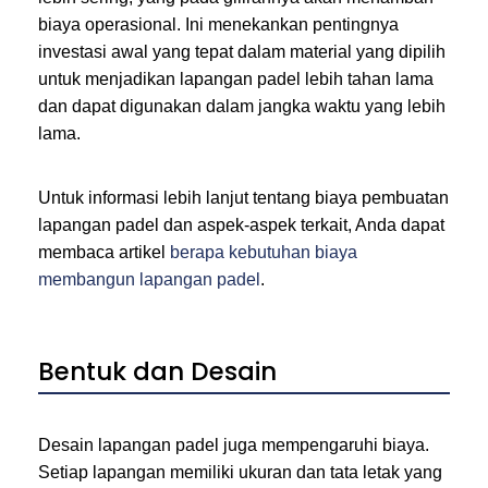
biaya operasional. Ini menekankan pentingnya
investasi awal yang tepat dalam material yang dipilih
untuk menjadikan lapangan padel lebih tahan lama
dan dapat digunakan dalam jangka waktu yang lebih
lama.
Untuk informasi lebih lanjut tentang biaya pembuatan
lapangan padel dan aspek-aspek terkait, Anda dapat
membaca artikel
berapa kebutuhan biaya
membangun lapangan padel
.
Bentuk dan Desain
Desain lapangan padel juga mempengaruhi biaya.
Setiap lapangan memiliki ukuran dan tata letak yang