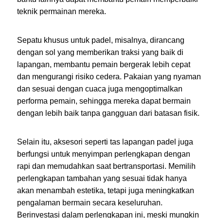
teknik permainan mereka.
Sepatu khusus untuk padel, misalnya, dirancang
dengan sol yang memberikan traksi yang baik di
lapangan, membantu pemain bergerak lebih cepat
dan mengurangi risiko cedera. Pakaian yang nyaman
dan sesuai dengan cuaca juga mengoptimalkan
performa pemain, sehingga mereka dapat bermain
dengan lebih baik tanpa gangguan dari batasan fisik.
Selain itu, aksesori seperti tas lapangan padel juga
berfungsi untuk menyimpan perlengkapan dengan
rapi dan memudahkan saat bertransportasi. Memilih
perlengkapan tambahan yang sesuai tidak hanya
akan menambah estetika, tetapi juga meningkatkan
pengalaman bermain secara keseluruhan.
Berinvestasi dalam perlengkapan ini, meski mungkin