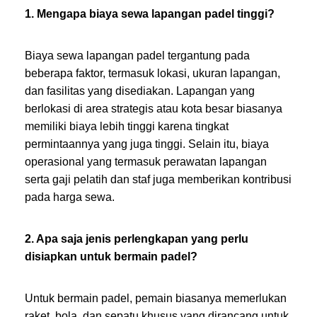
1. Mengapa biaya sewa lapangan padel tinggi?
Biaya sewa lapangan padel tergantung pada
beberapa faktor, termasuk lokasi, ukuran lapangan,
dan fasilitas yang disediakan. Lapangan yang
berlokasi di area strategis atau kota besar biasanya
memiliki biaya lebih tinggi karena tingkat
permintaannya yang juga tinggi. Selain itu, biaya
operasional yang termasuk perawatan lapangan
serta gaji pelatih dan staf juga memberikan kontribusi
pada harga sewa.
2. Apa saja jenis perlengkapan yang perlu
disiapkan untuk bermain padel?
Untuk bermain padel, pemain biasanya memerlukan
raket, bola, dan sepatu khusus yang dirancang untuk