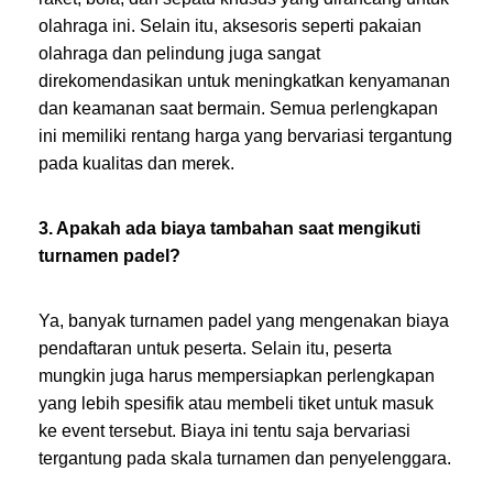
olahraga ini. Selain itu, aksesoris seperti pakaian
olahraga dan pelindung juga sangat
direkomendasikan untuk meningkatkan kenyamanan
dan keamanan saat bermain. Semua perlengkapan
ini memiliki rentang harga yang bervariasi tergantung
pada kualitas dan merek.
3. Apakah ada biaya tambahan saat mengikuti
turnamen padel?
Ya, banyak turnamen padel yang mengenakan biaya
pendaftaran untuk peserta. Selain itu, peserta
mungkin juga harus mempersiapkan perlengkapan
yang lebih spesifik atau membeli tiket untuk masuk
ke event tersebut. Biaya ini tentu saja bervariasi
tergantung pada skala turnamen dan penyelenggara.