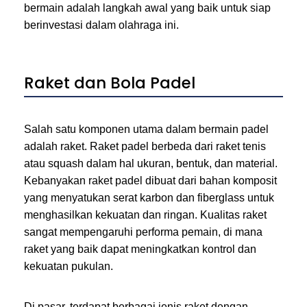
bermain adalah langkah awal yang baik untuk siap
berinvestasi dalam olahraga ini.
Raket dan Bola Padel
Salah satu komponen utama dalam bermain padel
adalah raket. Raket padel berbeda dari raket tenis
atau squash dalam hal ukuran, bentuk, dan material.
Kebanyakan raket padel dibuat dari bahan komposit
yang menyatukan serat karbon dan fiberglass untuk
menghasilkan kekuatan dan ringan. Kualitas raket
sangat mempengaruhi performa pemain, di mana
raket yang baik dapat meningkatkan kontrol dan
kekuatan pukulan.
Di pasar, terdapat berbagai jenis raket dengan