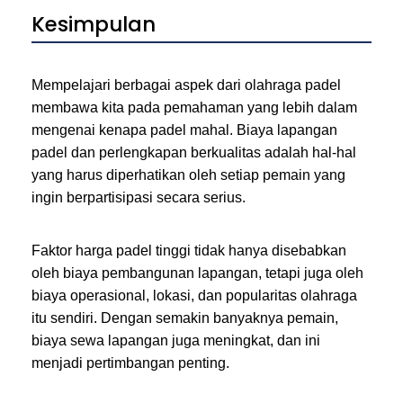
Kesimpulan
Mempelajari berbagai aspek dari olahraga padel
membawa kita pada pemahaman yang lebih dalam
mengenai kenapa padel mahal. Biaya lapangan
padel dan perlengkapan berkualitas adalah hal-hal
yang harus diperhatikan oleh setiap pemain yang
ingin berpartisipasi secara serius.
Faktor harga padel tinggi tidak hanya disebabkan
oleh biaya pembangunan lapangan, tetapi juga oleh
biaya operasional, lokasi, dan popularitas olahraga
itu sendiri. Dengan semakin banyaknya pemain,
biaya sewa lapangan juga meningkat, dan ini
menjadi pertimbangan penting.