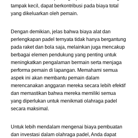
tampak kecil, dapat berkontribusi pada biaya total
yang dikeluarkan oleh pemain.
Dengan demikian, jelas bahwa biaya alat dan
perlengkapan padel ternyata tidak hanya bergantung
pada raket dan bola saja, melainkan juga mencakup
berbagai elemen pendukung yang penting untuk
meningkatkan pengalaman bermain serta menjaga
performa pemain di lapangan. Memahami semua
aspek ini akan membantu pemain dalam
merencanakan anggaran mereka secara lebih efektif
dan memastikan bahwa mereka memiliki semua
yang diperlukan untuk menikmati olahraga padel
secara maksimal.
Untuk lebih mendalam mengenai biaya pembuatan
dan investasi dalam olahraga padel, Anda dapat