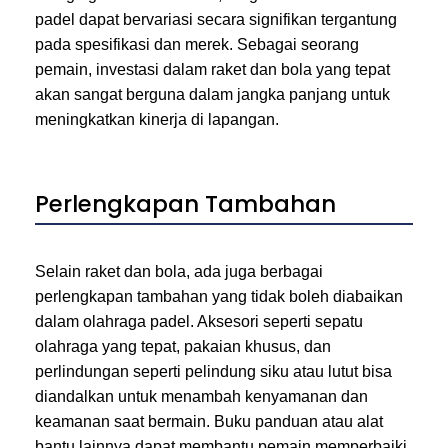
padel dapat bervariasi secara signifikan tergantung
pada spesifikasi dan merek. Sebagai seorang
pemain, investasi dalam raket dan bola yang tepat
akan sangat berguna dalam jangka panjang untuk
meningkatkan kinerja di lapangan.
Perlengkapan Tambahan
Selain raket dan bola, ada juga berbagai
perlengkapan tambahan yang tidak boleh diabaikan
dalam olahraga padel. Aksesori seperti sepatu
olahraga yang tepat, pakaian khusus, dan
perlindungan seperti pelindung siku atau lutut bisa
diandalkan untuk menambah kenyamanan dan
keamanan saat bermain. Buku panduan atau alat
bantu lainnya dapat membantu pemain memperbaiki