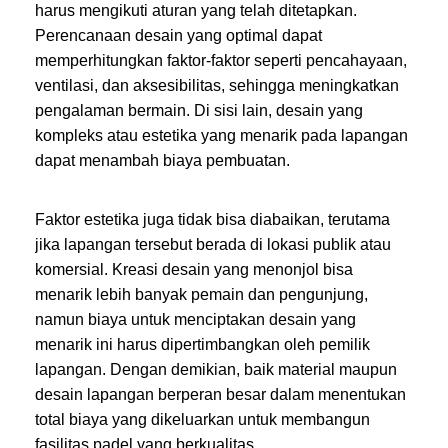
harus mengikuti aturan yang telah ditetapkan.
Perencanaan desain yang optimal dapat
memperhitungkan faktor-faktor seperti pencahayaan,
ventilasi, dan aksesibilitas, sehingga meningkatkan
pengalaman bermain. Di sisi lain, desain yang
kompleks atau estetika yang menarik pada lapangan
dapat menambah biaya pembuatan.
Faktor estetika juga tidak bisa diabaikan, terutama
jika lapangan tersebut berada di lokasi publik atau
komersial. Kreasi desain yang menonjol bisa
menarik lebih banyak pemain dan pengunjung,
namun biaya untuk menciptakan desain yang
menarik ini harus dipertimbangkan oleh pemilik
lapangan. Dengan demikian, baik material maupun
desain lapangan berperan besar dalam menentukan
total biaya yang dikeluarkan untuk membangun
fasilitas padel yang berkualitas.