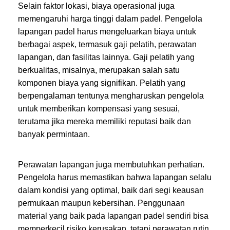
Selain faktor lokasi, biaya operasional juga
memengaruhi harga tinggi dalam padel. Pengelola
lapangan padel harus mengeluarkan biaya untuk
berbagai aspek, termasuk gaji pelatih, perawatan
lapangan, dan fasilitas lainnya. Gaji pelatih yang
berkualitas, misalnya, merupakan salah satu
komponen biaya yang signifikan. Pelatih yang
berpengalaman tentunya mengharuskan pengelola
untuk memberikan kompensasi yang sesuai,
terutama jika mereka memiliki reputasi baik dan
banyak permintaan.
Perawatan lapangan juga membutuhkan perhatian.
Pengelola harus memastikan bahwa lapangan selalu
dalam kondisi yang optimal, baik dari segi keausan
permukaan maupun kebersihan. Penggunaan
material yang baik pada lapangan padel sendiri bisa
memperkecil risiko kerusakan, tetapi perawatan rutin