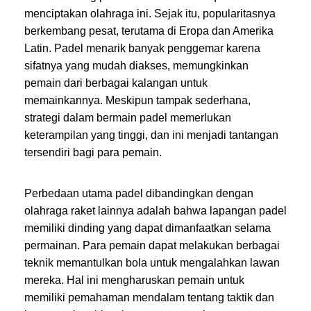
menciptakan olahraga ini. Sejak itu, popularitasnya
berkembang pesat, terutama di Eropa dan Amerika
Latin. Padel menarik banyak penggemar karena
sifatnya yang mudah diakses, memungkinkan
pemain dari berbagai kalangan untuk
memainkannya. Meskipun tampak sederhana,
strategi dalam bermain padel memerlukan
keterampilan yang tinggi, dan ini menjadi tantangan
tersendiri bagi para pemain.
Perbedaan utama padel dibandingkan dengan
olahraga raket lainnya adalah bahwa lapangan padel
memiliki dinding yang dapat dimanfaatkan selama
permainan. Para pemain dapat melakukan berbagai
teknik memantulkan bola untuk mengalahkan lawan
mereka. Hal ini mengharuskan pemain untuk
memiliki pemahaman mendalam tentang taktik dan