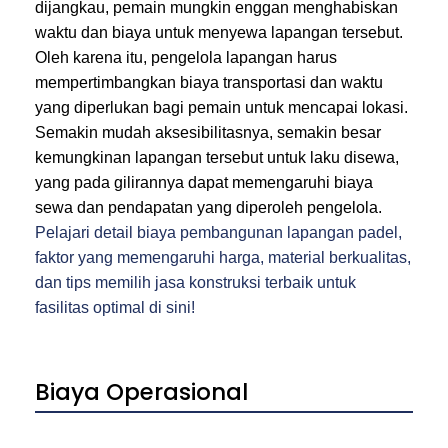
dijangkau, pemain mungkin enggan menghabiskan
waktu dan biaya untuk menyewa lapangan tersebut.
Oleh karena itu, pengelola lapangan harus
mempertimbangkan biaya transportasi dan waktu
yang diperlukan bagi pemain untuk mencapai lokasi.
Semakin mudah aksesibilitasnya, semakin besar
kemungkinan lapangan tersebut untuk laku disewa,
yang pada gilirannya dapat memengaruhi biaya
sewa dan pendapatan yang diperoleh pengelola.
Pelajari detail biaya pembangunan lapangan padel,
faktor yang memengaruhi harga, material berkualitas,
dan tips memilih jasa konstruksi terbaik untuk
fasilitas optimal di sini!
Biaya Operasional